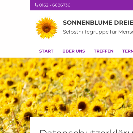
0162 - 6686736
SONNENBLUME DREIE
Selbsthilfegruppe für Men
START
ÜBER UNS
TREFFEN
TER