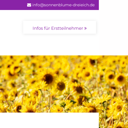
info@sonnenblume-dreieich.de
Infos für Erstteilnehmer